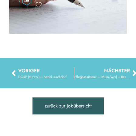
VORIGER
NÄCHSTER
DGKP (m/w/x) – Bezirk Kirchdorf
Pflegeassistenz – PA (m/w/x) – Bezirk Schärding
zurück zur Jobübersicht